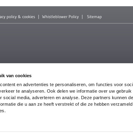
vacy policy & cookies
Whistleblower Policy
Sitemap
Duurzaamheid
Conta
ik van cookies
Besparen van grondstoffen en
REMOND
ontent en advertenties te personaliseren, om functies voor soci
klimaatbescherming zijn basispijlers van de
Steenw
erkeer te analyseren. Ook delen we informatie over uw gebruik
bedrijfsfilosofie van REMONDIS. Hier leert u onze
2840 
or social media, adverteren en analyse. Deze partners kunnen 
World of Sustainability beter kennen.
Belgiu
ormatie die u aan ze heeft verstrekt of die ze hebben verzameld
Duurzaamheid
T +32 
es.
Emai