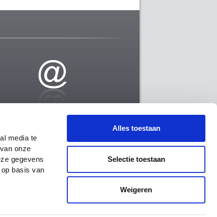
ct
Alles toestaan
IS De Vocht bvba
al media te
eg op Waarloos 41a
 van onze
Rumst
Selectie toestaan
deze gegevens
m
 op basis van
3 844 99-09
l
Weigeren