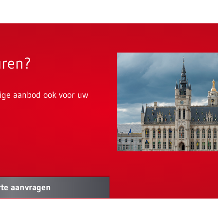
uren?
dige aanbod ook voor uw
rte aanvragen