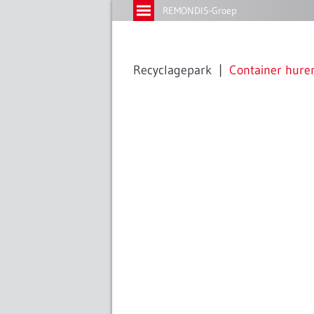
REMONDIS-Groep
Recyclagepark
Container hure