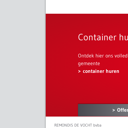
Container h
Ontdek hier ons volle
gemeente
container huren
Offe
REMONDIS DE VOCHT bvba