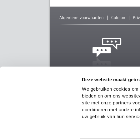
Algemene voorwaarden
Colofon
Pri
Schrijf ons
Deze website maakt gebru
Offerte aanvragen?
We gebruiken cookies om c
Naar offerte aanvragen
bieden en om ons websitev
site met onze partners vo
Alle andere vragen
combineren met andere inf
Naar contactformulier
uw gebruik van hun servic
Ons
Privacybeleid
is van toepassing