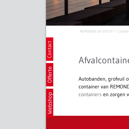
REMONDIS DE VOCHT
Contain
Afvalcontain
Autobanden, grofvuil o
container van REMON
containers
en zorgen vo