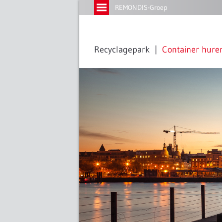
REMONDIS-Groep
Recyclagepark
Container hure