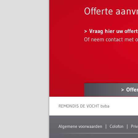
Offerte aan
Vraag hier uw offer
Of neem contact met 
Offe
REMONDIS DE VOCHT bvba
Algemene voorwaarden
Colofon
Pri